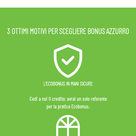
3 OTTIMI MOTIVI PER SCEGLIERE BONUS AZZURRO
L'ECOBONUS IN MANI SICURE
Cedi a noi il credito: avrai un solo referente
per la pratica Ecobonus.